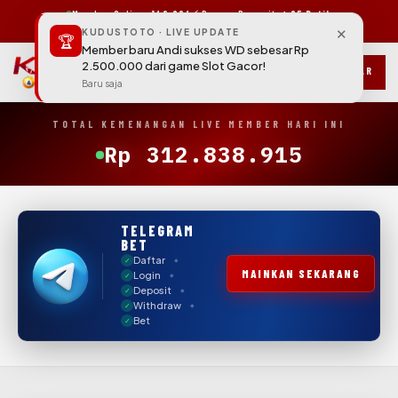
Member Online:
148.294
⚡ Proses Deposit:
± 25 Detik
💸 Proses WD:
± 2 Menit
🔒 Keamanan SSL 256-bit
✕
KUDUSTOTO · LIVE UPDATE
🏆
Member baru Andi sukses WD sebesar Rp
2.500.000 dari game Slot Gacor!
DAFTAR
LOGIN
Baru saja
TOTAL KEMENANGAN LIVE MEMBER HARI INI
Rp 312.838.915
TELEGRAM
BET
Daftar
✓
MAINKAN SEKARANG
Login
✓
Deposit
✓
Withdraw
✓
Bet
✓